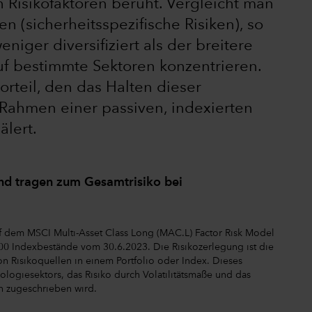
Risikofaktoren beruht. Vergleicht man
n (sicherheitsspezifische Risiken), so
niger diversifiziert als der breitere
auf bestimmte Sektoren konzentrieren.
orteil, den das Halten dieser
m Rahmen einer passiven, indexierten
älert.
und tragen zum Gesamtrisiko bei
f dem MSCI Multi-Asset Class Long (MAC.L) Factor Risk Model
00 Indexbestände vom 30.6.2023. Die Risikozerlegung ist die
n Risikoquellen in einem Portfolio oder Index. Dieses
ologiesektors, das Risiko durch Volatilitätsmaße und das
n zugeschrieben wird.