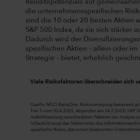
Renditepotenzials auf gemeinsamen 
die unternehmensspezifischen Risike
sind die 10 oder 20 besten Aktien we
S&P 500 Index, da sie sich stärker 
Dadurch wird der Diversifizierungsv
spezifischen Aktien – allein oder i
Strategie – bietet, erheblich geschm
Viele Risikofaktoren überschneiden sich 
Quelle: MSCI BarraOne. Risikozerlegung basierend au
Tier 3 vom 30.6.2023, abgerufen am 14.7.2023; S&P 5
Aufschlüsselung verschiedener Faktoren zur Analyse vo
Schaubild zeigt das Sektorrisiko des Informationstechn
spezifische Risiko, das einem bestimmten Unternehme