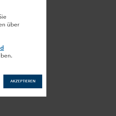
Sie
nen über
nd
aben.
AKZEPTIEREN