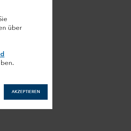
Sie
nen über
nd
aben.
AKZEPTIEREN