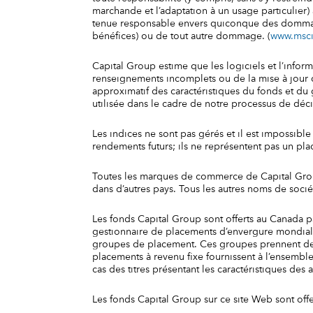
marchande et l’adaptation à un usage particulier)
tenue responsable envers quiconque des dommages d
bénéfices) ou de tout autre dommage. (
www.msc
Capital Group estime que les logiciels et l’infor
renseignements incomplets ou de la mise à jour d
approximatif des caractéristiques du fonds et du g
utilisée dans le cadre de notre processus de déci
Les indices ne sont pas gérés et il est impossibl
rendements futurs; ils ne représentent pas un pla
Toutes les marques de commerce de Capital Group
dans d’autres pays. Tous les autres noms de socié
Les fonds Capital Group sont offerts au Canada par
gestionnaire de placements d’envergure mondiale 
groupes de placement. Ces groupes prennent des 
placements à revenu fixe fournissent à l’ensemble
cas des titres présentant les caractéristiques de
Les fonds Capital Group sur ce site Web sont off