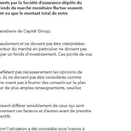
ouverts par la Société d’assurance-dépôts du
 fonds du marché monétaire fluctue souvent.
ant ou que le montant total de votre
canadiens de Capital Group.
 seulement et ne doivent pas être interprétées
ecteur du marché en particulier ne doivent pas
 par un fonds d’investissement. Ces points de vue
reflètent pas nécessairement les opinions de
s. Ils ne doivent pas être considérés comme
e visent pas à fournir des conseils sur le plan
 Pour de plus amples renseignements, veuillez
raient différer sensiblement de ceux qui sont
vement ces facteurs et d’autres avant de prendre
ctifs.
nt l’utilisation a été concédée sous licence à