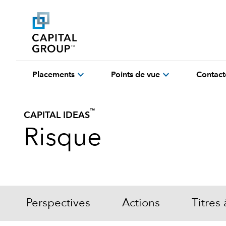
expand_more
expand_more
Placements
Points de vue
Contact
™
CAPITAL IDEAS
Risque
Perspectives
Actions
Titres 