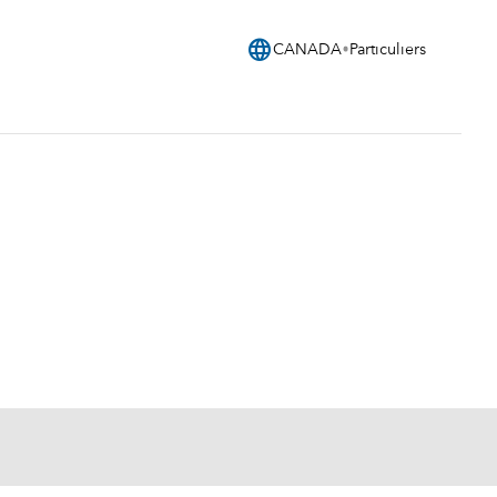
language
CANADA
Particuliers