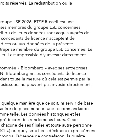
its réservés. La redistribution ou la
Groupe LSE 2026. FTSE Russell est une
rises membres du groupe LSE concernées,
sell ou de leurs données sont acquis auprès de
 concédants de licence n’acceptent de
 indices ou aux données de la présente
entreprise membre du groupe LSE concernée. Le
t il est impossible d’y investir directement.
nommée « Bloomberg » avec ses entreprises
. Ni Bloomberg ni ses concédants de licence
 dans toute la mesure où cela est permis par la
estisseurs ne peuvent pas investir directement
e quelque manière que ce soit, ni servir de base
n matière de placement ou une recommandation
mme telle. Les données historiques et les
prédiction des rendements futurs. Cette
I, chacune de ses filiales et toute autre personne
MSCI ») ou qui y sont liées déclinent expressément
’à propos, l’absence de contrefaçon, la qualité