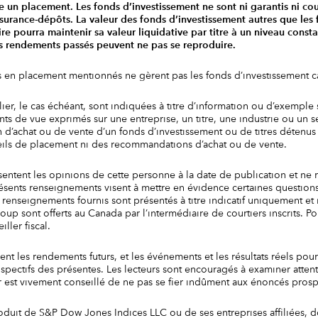
ire un placement. Les fonds d’investissement ne sont ni garantis ni c
surance-dépôts. La valeur des fonds d’investissement autres que les
e pourra maintenir sa valeur liquidative par titre à un niveau const
es rendements passés peuvent ne pas se reproduire.
ls en placement mentionnés ne gèrent pas les fonds d’investissement 
lier, le cas échéant, sont indiquées à titre d’information ou d’exemple
ts de vue exprimés sur une entreprise, un titre, une industrie ou un s
n d’achat ou de vente d’un fonds d’investissement ou de titres détenus
ils de placement ni des recommandations d’achat ou de vente.
sentent les opinions de cette personne à la date de publication et ne 
présents renseignements visent à mettre en évidence certaines question
renseignements fournis sont présentés à titre indicatif uniquement et n
Group sont offerts au Canada par l’intermédiaire de courtiers inscrits.
ller fiscal.
t les rendements futurs, et les événements et les résultats réels pour
ectifs des présentes. Les lecteurs sont encouragés à examiner attenti
 est vivement conseillé de ne pas se fier indûment aux énoncés prospe
oduit de S&P Dow Jones Indices LLC ou de ses entreprises affiliées, do