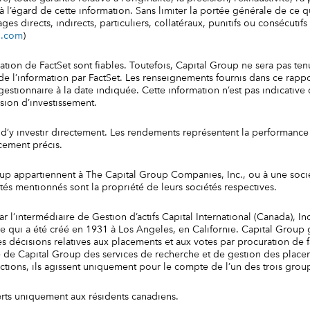
 à l’égard de cette information. Sans limiter la portée générale de ce
irects, indirects, particuliers, collatéraux, punitifs ou consécutifs (
i.com
)
mation de FactSet sont fiables. Toutefois, Capital Group ne sera pas t
e l’information par FactSet. Les renseignements fournis dans ce rapp
estionnaire à la date indiquée. Cette information n’est pas indicative 
sion d’investissement.
e d’y investir directement. Les rendements représentent la performanc
cement précis.
 appartiennent à The Capital Group Companies, Inc., ou à une société
tés mentionnés sont la propriété de leurs sociétés respectives.
 l’intermédiaire de Gestion d’actifs Capital International (Canada), Inc
qui a été créé en 1931 à Los Angeles, en Californie. Capital Group gè
décisions relatives aux placements et aux votes par procuration de
 de Capital Group des services de recherche et de gestion des placeme
s actions, ils agissent uniquement pour le compte de l’un des trois gro
erts uniquement aux résidents canadiens.