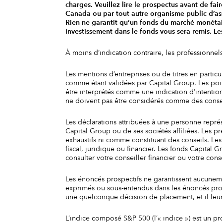
charges. Veuillez lire le prospectus avant de fa
Canada ou par tout autre organisme public d’as
Rien ne garantit qu’un fonds du marché monétair
investissement dans le fonds vous sera remis. L
À moins d’indication contraire, les professionne
Les mentions d’entreprises ou de titres en particu
comme étant validées par Capital Group. Les poin
être interprétés comme une indication d’intentio
ne doivent pas être considérés comme des conse
Les déclarations attribuées à une personne repré
Capital Group ou de ses sociétés affiliées. Les 
exhaustifs ni comme constituant des conseils. Les 
fiscal, juridique ou financier. Les fonds Capital 
consulter votre conseiller financier ou votre consei
Les énoncés prospectifs ne garantissent aucunemen
exprimés ou sous-entendus dans les énoncés prosp
une quelconque décision de placement, et il leur
L’indice composé S&P 500 (l’« indice ») est un pr