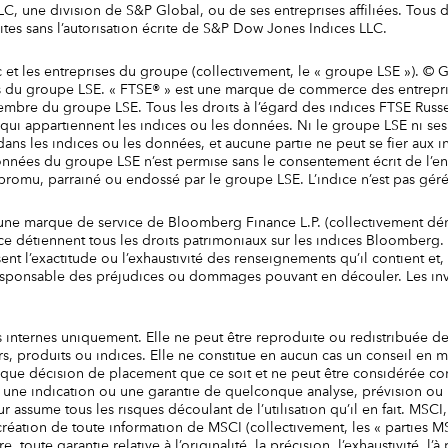
une division de S&P Global, ou de ses entreprises affiliées. Tous dro
dites sans l’autorisation écrite de S&P Dow Jones Indices LLC.
t les entreprises du groupe (collectivement, le « groupe LSE »). © 
ses du groupe LSE. « FTSE® » est une marque de commerce des entrep
 membre du groupe LSE. Tous les droits à l’égard des indices FTSE Rus
ui appartiennent les indices ou les données. Ni le groupe LSE ni ses
dans les indices ou les données, et aucune partie ne peut se fier aux
nnées du groupe LSE n’est permise sans le consentement écrit de l’
omu, parrainé ou endossé par le groupe LSE. L’indice n’est pas géré e
 marque de service de Bloomberg Finance L.P. (collectivement dé
ce détiennent tous les droits patrimoniaux sur les indices Bloomberg
nt l’exactitude ou l’exhaustivité des renseignements qu’il contient et,
 responsable des préjudices ou dommages pouvant en découler. Les inv
ns internes uniquement. Elle ne peut être reproduite ou redistribuée d
s, produits ou indices. Elle ne constitue en aucun cas un conseil e
elque décision de placement que ce soit et ne peut être considérée co
une indication ou une garantie de quelconque analyse, prévision ou 
teur assume tous les risques découlant de l’utilisation qu’il en fait. MSC
 création de toute information de MSCI (collectivement, les « parties 
e, toute garantie relative à l’originalité, la précision, l’exhaustivité, l