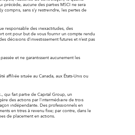
 qui précède, aucune des parties MSCI ne sera
y compris, sans s’y restreindre, les pertes de
enue responsable des inexactitudes, des
ort ont pour but de vous fournir un compte rendu
des décisions d’investissement futures et n’est pas
e passée et ne garantissent aucunement les
 affiliée située au Canada, aux États-Unis ou
., qui fait partie de Capital Group, un
re des actions par l’intermédiaire de trois
 façon indépendante. Des professionnels en
nts en titres à revenu fixe; par contre, dans le
upes de placement en actions.