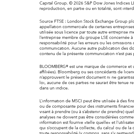
Capital Group. © 2026 S&P Dow Jones Indices LLC, 
reproduction, en partie ou en totalité, sont inter
Source FTSE : London Stock Exchange Group plc e
appellation commerciale de certaines entrepri
utilisée sous licence par toute autre entreprise
l’entreprise membre du groupe LSE concernée à q
responsabilité pour les erreurs ou les omissions 
communication. Aucune autre publication des do
contenu de la présente communication n’est pas pr
BLOOMBERG® est une marque de commerce et une
affiliées). Bloomberg ou ses concédants de licen
n’approuvent le présent document ni ne garantisse
loi, aucune de ces parties ne saurait être tenue
dans un indice.
L’information de MSCI peut être utilisée à des fi
ou de composante pour des instruments financier
visant à prendre (ou à s’abstenir de prendre) qu
analyses ne doivent pas être considérées comme 
information est fournie «telle quelle» et l’utilisa
qui s’occupent de la collecte, du calcul ou de la
toute responsabilité (y compris, sans s’y restreindr