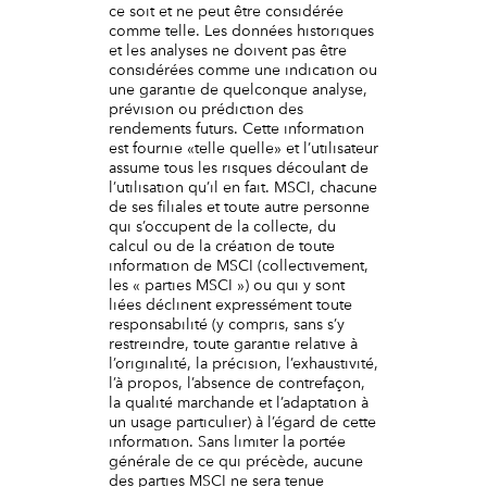
ce soit et ne peut être considérée
comme telle. Les données historiques
et les analyses ne doivent pas être
considérées comme une indication ou
une garantie de quelconque analyse,
prévision ou prédiction des
rendements futurs. Cette information
est fournie «telle quelle» et l’utilisateur
assume tous les risques découlant de
l’utilisation qu’il en fait. MSCI, chacune
de ses filiales et toute autre personne
qui s’occupent de la collecte, du
calcul ou de la création de toute
information de MSCI (collectivement,
les « parties MSCI ») ou qui y sont
liées déclinent expressément toute
responsabilité (y compris, sans s’y
restreindre, toute garantie relative à
l’originalité, la précision, l’exhaustivité,
l’à propos, l’absence de contrefaçon,
la qualité marchande et l’adaptation à
un usage particulier) à l’égard de cette
information. Sans limiter la portée
générale de ce qui précède, aucune
des parties MSCI ne sera tenue