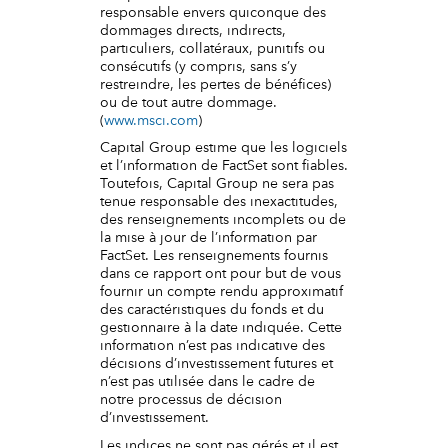
responsable envers quiconque des
dommages directs, indirects,
particuliers, collatéraux, punitifs ou
consécutifs (y compris, sans s’y
restreindre, les pertes de bénéfices)
ou de tout autre dommage.
(
www.msci.com
)
Capital Group estime que les logiciels
et l’information de FactSet sont fiables.
Toutefois, Capital Group ne sera pas
tenue responsable des inexactitudes,
des renseignements incomplets ou de
la mise à jour de l’information par
FactSet. Les renseignements fournis
dans ce rapport ont pour but de vous
fournir un compte rendu approximatif
des caractéristiques du fonds et du
gestionnaire à la date indiquée. Cette
information n’est pas indicative des
décisions d’investissement futures et
n’est pas utilisée dans le cadre de
notre processus de décision
d’investissement.
Les indices ne sont pas gérés et il est