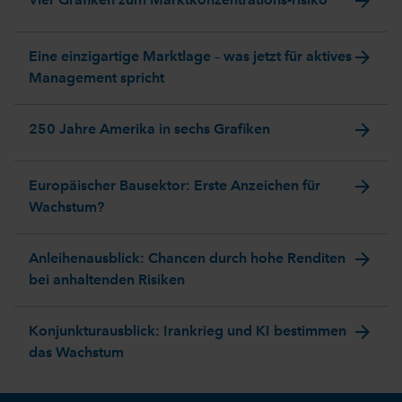
arrow_forward
Vier Grafiken zum Marktkonzentrations-risiko
arrow_forward
Eine einzigartige Marktlage – was jetzt für aktives
Management spricht
arrow_forward
250 Jahre Amerika in sechs Grafiken
arrow_forward
Europäischer Bausektor: Erste Anzeichen für
Wachstum?
arrow_forward
Anleihenausblick: Chancen durch hohe Renditen
bei anhaltenden Risiken
arrow_forward
Konjunkturausblick: Irankrieg und KI bestimmen
das Wachstum