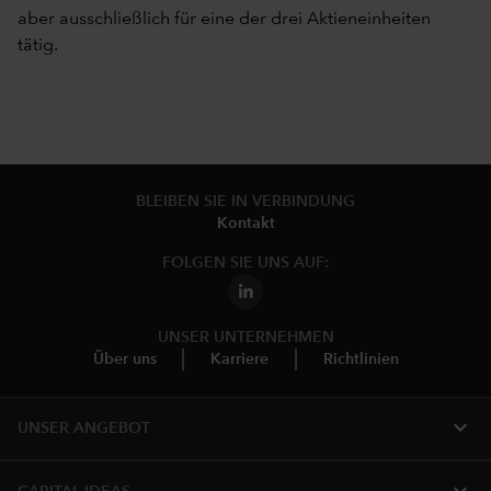
aber ausschließlich für eine der drei Aktieneinheiten
tätig.
BLEIBEN SIE IN VERBINDUNG
Kontakt
FOLGEN SIE UNS AUF:
UNSER UNTERNEHMEN
Über uns
Karriere
Richtlinien
expand_more
UNSER ANGEBOT