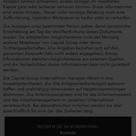
Anlagen können schwanken, sodass Anleger ihr investiertes
Kapital ganz oder teilweise verlieren können. Diese Informationen
sind weder Anlage-, Steuer- oder sonstige Beratung noch eine
Aufforderung, irgendein Wertpapier zu kaufen oder zu verkaufen.
Die Aussagen einer bestimmten Person geben deren persönliche
Einschätzung am Tag der Veröffentlichung dieses Dokuments
wieder. Sie entsprechen möglicherweise nicht der Meinung
anderer Mitarbeiter von Capital Group oder deren
Tochtergesellschaften. Alle Angaben beziehen sich auf den
genannten Zeitpunkt (falls nicht anders angegeben). Einige
Informationen stammen möglicherweise aus externen Quellen,
und die Verlässlichkeit dieser Informationen kann nicht garantiert
werden.
Die Capital-Group-Unternehmen managen Aktien in drei
Investmenteinheiten, die ihre Anlageentscheidungen autonom
treffen und unabhängig voneinander auf Hauptversammlungen
abstimmen. Die Anleihespezialisten sind für das Anleihenresearch
und das Anleihemanagement im gesamten Unternehmen
verantwortlich. Bei aktienähnlichen Anleihen werden sie aber
ausschließlich für eine der drei Einheiten tätig.
BLEIBEN SIE IN VERBINDUNG
Kontakt