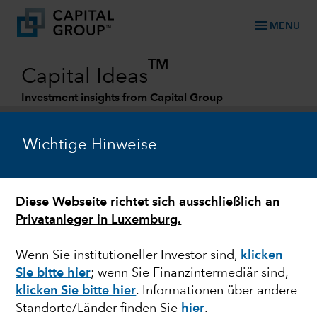
menu
MENU
TM
Capital Ideas
Investment insights from Capital Group
Categories
Wichtige Hinweise
Diese Webseite richtet sich ausschließlich an
Privatanleger in Luxemburg.
Wenn Sie institutioneller Investor sind,
klicken
Sie bitte hier
; wenn Sie Finanzintermediär sind,
FEDERAL RESERVE
klicken Sie bitte hier
. Informationen über andere
Standorte/Länder finden Sie
hier
.
Quick Take: