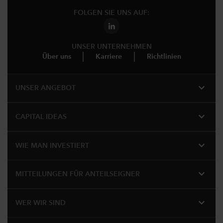
FOLGEN SIE UNS AUF:
UNSER UNTERNEHMEN
Über uns
Karriere
Richtlinien
expand_more
UNSER ANGEBOT
expand_more
CAPITAL IDEAS
expand_more
WIE MAN INVESTIERT
expand_more
MITTEILUNGEN FÜR ANTEILSEIGNER
expand_more
WER WIR SIND