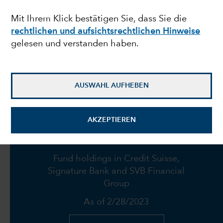
Bankenzusammenbrüche
Mit Ihrem Klick bestätigen Sie, dass Sie die
rechtlichen und aufsichtsrechtlichen Hinweise
veranlassen Fed zur
gelesen und verstanden haben.
Vorsicht
AUSWAHL AUFHEBEN
23. März 2023
AKZEPTIEREN
Fund holdings in Credit Suisse,
Signature Bank and SVB Financial
Group
As of 2/28/2023