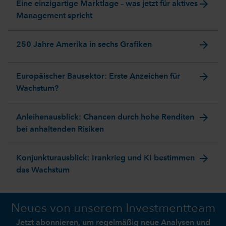
arrow_forward
Eine einzigartige Marktlage – was jetzt für aktives
Management spricht
arrow_forward
250 Jahre Amerika in sechs Grafiken
arrow_forward
Europäischer Bausektor: Erste Anzeichen für
Wachstum?
arrow_forward
Anleihenausblick: Chancen durch hohe Renditen
bei anhaltenden Risiken
arrow_forward
Konjunkturausblick: Irankrieg und KI bestimmen
das Wachstum
Neues von unserem Investmentteam
Jetzt abonnieren, um regelmäßig neue Analysen und