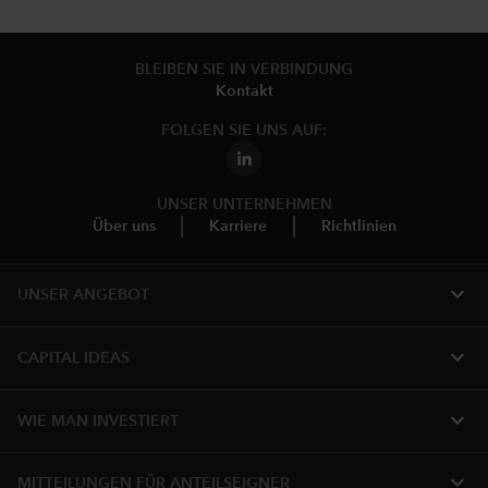
BLEIBEN SIE IN VERBINDUNG
Kontakt
FOLGEN SIE UNS AUF:
UNSER UNTERNEHMEN
Über uns
Karriere
Richtlinien
expand_more
UNSER ANGEBOT
expand_more
CAPITAL IDEAS
expand_more
WIE MAN INVESTIERT
expand_more
MITTEILUNGEN FÜR ANTEILSEIGNER