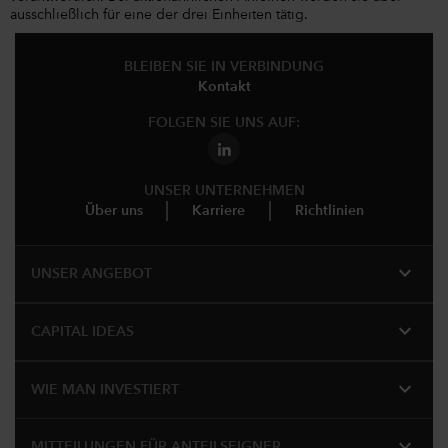
ausschließlich für eine der drei Einheiten tätig.
BLEIBEN SIE IN VERBINDUNG
Kontakt
FOLGEN SIE UNS AUF:
UNSER UNTERNEHMEN
Über uns
Karriere
Richtlinien
expand_more
UNSER ANGEBOT
expand_more
CAPITAL IDEAS
expand_more
WIE MAN INVESTIERT
expand_more
MITTEILUNGEN FÜR ANTEILSEIGNER