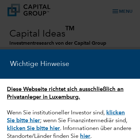
menu
MENU
TM
Capital Ideas
Investmentresearch von der Capital Group
Categories
Wichtige Hinweise
Diese Webseite richtet sich ausschließlich an
Privatanleger in Luxemburg.
Wenn Sie institutioneller Investor sind,
klicken
Sie bitte hier
; wenn Sie Finanzintermediär sind,
TECHNOLOGIE UND INNOVATIONEN
klicken Sie bitte hier
. Informationen über andere
Standorte/Länder finden Sie
hier
.
Gewitterwolken: