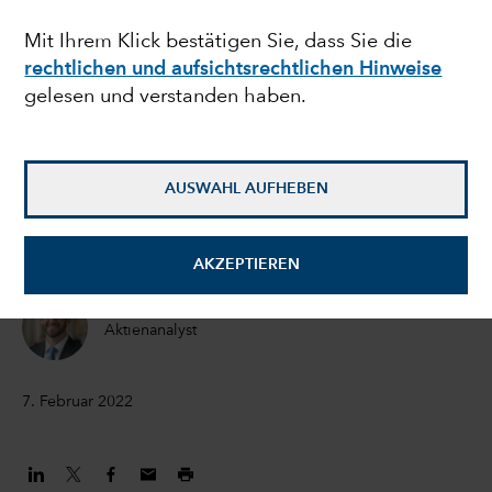
Turbulente Zeiten für
Mit Ihrem Klick bestätigen Sie, dass Sie die
rechtlichen und aufsichtsrechtlichen Hinweise
US-Software-Aktien –
gelesen und verstanden haben.
was kommt danach?
AUSWAHL AUFHEBEN
Julien Gaertner
Investmentanalystin
AKZEPTIEREN
David Penner
Aktienanalyst
7. Februar 2022