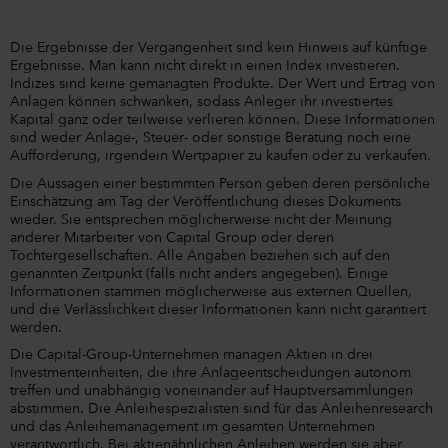
Die Ergebnisse der Vergangenheit sind kein Hinweis auf künftige
Ergebnisse. Man kann nicht direkt in einen Index investieren.
Indizes sind keine gemanagten Produkte. Der Wert und Ertrag von
Anlagen können schwanken, sodass Anleger ihr investiertes
Kapital ganz oder teilweise verlieren können. Diese Informationen
sind weder Anlage-, Steuer- oder sonstige Beratung noch eine
Aufforderung, irgendein Wertpapier zu kaufen oder zu verkaufen.
Die Aussagen einer bestimmten Person geben deren persönliche
Einschätzung am Tag der Veröffentlichung dieses Dokuments
wieder. Sie entsprechen möglicherweise nicht der Meinung
anderer Mitarbeiter von Capital Group oder deren
Tochtergesellschaften. Alle Angaben beziehen sich auf den
genannten Zeitpunkt (falls nicht anders angegeben). Einige
Informationen stammen möglicherweise aus externen Quellen,
und die Verlässlichkeit dieser Informationen kann nicht garantiert
werden.
Die Capital-Group-Unternehmen managen Aktien in drei
Investmenteinheiten, die ihre Anlageentscheidungen autonom
treffen und unabhängig voneinander auf Hauptversammlungen
abstimmen. Die Anleihespezialisten sind für das Anleihenresearch
und das Anleihemanagement im gesamten Unternehmen
verantwortlich. Bei aktienähnlichen Anleihen werden sie aber