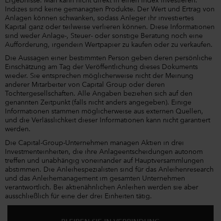
Ergebnisse. Man kann nicht direkt in einen Index investieren.
Indizes sind keine gemanagten Produkte. Der Wert und Ertrag von
Anlagen können schwanken, sodass Anleger ihr investiertes
Kapital ganz oder teilweise verlieren können. Diese Informationen
sind weder Anlage-, Steuer- oder sonstige Beratung noch eine
Aufforderung, irgendein Wertpapier zu kaufen oder zu verkaufen.
Die Aussagen einer bestimmten Person geben deren persönliche
Einschätzung am Tag der Veröffentlichung dieses Dokuments
wieder. Sie entsprechen möglicherweise nicht der Meinung
anderer Mitarbeiter von Capital Group oder deren
Tochtergesellschaften. Alle Angaben beziehen sich auf den
genannten Zeitpunkt (falls nicht anders angegeben). Einige
Informationen stammen möglicherweise aus externen Quellen,
und die Verlässlichkeit dieser Informationen kann nicht garantiert
werden.
Die Capital-Group-Unternehmen managen Aktien in drei
Investmenteinheiten, die ihre Anlageentscheidungen autonom
treffen und unabhängig voneinander auf Hauptversammlungen
abstimmen. Die Anleihespezialisten sind für das Anleihenresearch
und das Anleihemanagement im gesamten Unternehmen
verantwortlich. Bei aktienähnlichen Anleihen werden sie aber
ausschließlich für eine der drei Einheiten tätig.