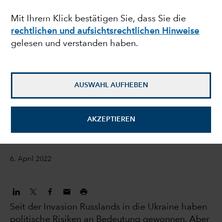
Zeiten politischer
Mit Ihrem Klick bestätigen Sie, dass Sie die
rechtlichen und aufsichtsrechtlichen Hinweise
Unsicherheit
gelesen und verstanden haben.
Kirstie Spence
Anleihenportfoliomanagerin
AUSWAHL AUFHEBEN
Victor Kohn
AKZEPTIEREN
Aktienportfoliomanager
6. April 2022
Seit der Invasion Russlands in die Ukraine haben
politische Risiken an Bedeutung gewonnen. Aber