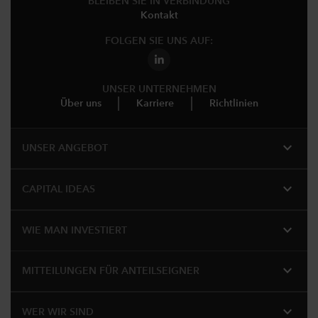
BLEIBEN SIE IN VERBINDUNG
Kontakt
FOLGEN SIE UNS AUF:
UNSER UNTERNEHMEN
Über uns
Karriere
Richtlinien
expand_more
UNSER ANGEBOT
expand_more
CAPITAL IDEAS
expand_more
WIE MAN INVESTIERT
expand_more
MITTEILUNGEN FÜR ANTEILSEIGNER
expand_more
WER WIR SIND