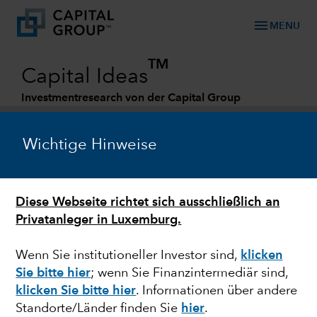
menu
MENU
TM
Capital Ideas
Investmentresearch von der Capital Group
Categories
Wichtige Hinweise
Diese Webseite richtet sich ausschließlich an
Privatanleger in Luxemburg.
Wenn Sie institutioneller Investor sind,
klicken
Sie bitte hier
; wenn Sie Finanzintermediär sind,
MARKTVOLATILITÄT
klicken Sie bitte hier
. Informationen über andere
Standorte/Länder finden Sie
hier
.
Interview: Investieren in