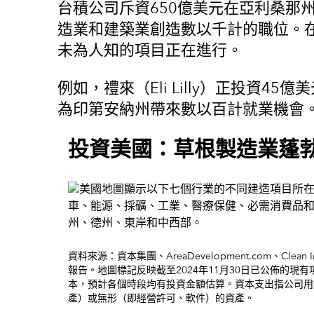
台積公司斥資650億美元在亞利桑那
造業和建築業創造數以千計的職位。
未為人知的項目正在進行。
例如，禮來（Eli Lilly）正投資
為印第安納州帶來數以百計就業機會
投資美國：草根製造業蓬
資料來源：資本集團、AreaDevelopment.com、Clean I
報告。地圖標記反映截至2024年11月30日已公佈的
本，預計各個時段均有投資金額估算。資本支出指公司用
產）或無形（即經營許可、軟件）的資產。