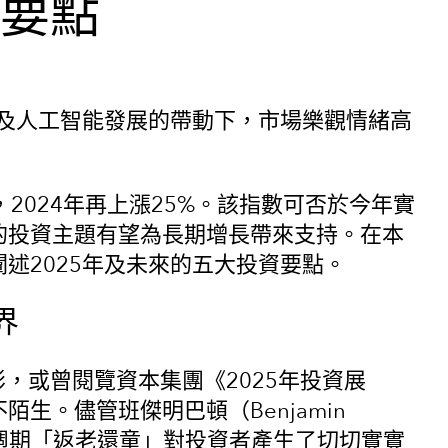
資要點
息及人工智能發展的帶動下，市場樂觀情緒高
後，2024年再上漲25%。該指數可否於今年實
的投資主題有望為長期增長帶來支持。在本
述2025年及未來的五大投資要點。
界
電影，或曾閱覽資本集團《2025年投資展
生。儘管班傑明巴頓（Benjamin
濟週期「返老還童」對投資者產生了切切實實