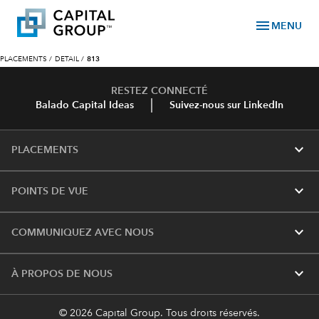
menu
MENU
PLACEMENTS
/
DETAIL
/
813
RESTEZ CONNECTÉ
Balado Capital Ideas
Suivez-nous sur LinkedIn
expand_more
PLACEMENTS
expand_more
POINTS DE VUE
expand_more
COMMUNIQUEZ AVEC NOUS
expand_more
À PROPOS DE NOUS
© 2026 Capital Group. Tous droits réservés.