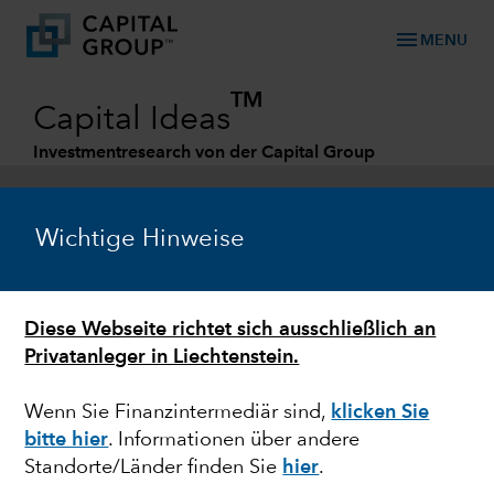
menu
MENU
TM
Capital Ideas
Investmentresearch von der Capital Group
Categories
Wichtige Hinweise
Diese Webseite richtet sich ausschließlich an
Privatanleger in Liechtenstein.
Wenn Sie Finanzintermediär sind,
klicken Sie
bitte hier
. Informationen über andere
MARKTVOLATILITÄT
Standorte/Länder finden Sie
hier
.
Was der