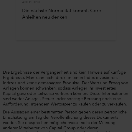
ANLEIHEN
Die nächste Normalität kommt: Core-
Anleihen neu denken
Die Ergebnisse der Vergangenheit sind kein Hinweis auf künftige
Ergebnisse. Man kann nicht direkt in einen Index investieren.
Indizes sind keine gemanagten Produkte. Der Wert und Ertrag von
Anlagen können schwanken, sodass Anleger ihr investiertes
Kapital ganz oder teilweise verlieren können. Diese Informationen
sind weder Anlage-, Steuer- oder sonstige Beratung noch eine
Aufforderung, irgendein Wertpapier zu kaufen oder zu verkaufen.
Die Aussagen einer bestimmten Person geben deren persönliche
Einschätzung am Tag der Veröffentlichung dieses Dokuments
wieder. Sie entsprechen möglicherweise nicht der Meinung
anderer Mitarbeiter von Capital Group oder deren