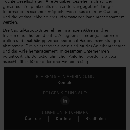
Tochtergesellschaften. Alle Angaben beziehen sich auf den
genannten Zeitpunkt (falls nicht anders angegeben). Einige
Informationen stammen möglicherweise aus externen Quellen,
und die Verlässlichkeit dieser Informationen kann nicht garantiert
werden.
Die Capital-Group-Unternehmen managen Aktien in drei
Investmenteinheiten, die ihre Anlageentscheidungen autonom
treffen und unabhängig voneinander auf Hauptversammlungen
abstimmen. Die Anleihespezialisten sind für das Anleihenresearch
und das Anleihemanagement im gesamten Unternehmen
verantwortlich. Bei aktienähnlichen Anleihen werden sie aber
ausschließlich für eine der drei Einheiten tätig.
BLEIBEN SIE IN VERBINDUNG
Kontakt
FOLGEN SIE UNS AUF:
UNSER UNTERNEHMEN
Über uns
Karriere
Richtlinien