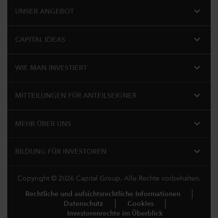
expand_more
UNSER ANGEBOT
expand_more
CAPITAL IDEAS
expand_more
WIE MAN INVESTIERT
expand_more
MITTEILUNGEN FÜR ANTEILSEIGNER
expand_more
MEHR ÜBER UNS
expand_more
BILDUNG FÜR INVESTOREN
Copyright © 2026 Capital Group. Alle Rechte vorbehalten.
Rechtliche und aufsichtsrechtliche Informationen
Datenschutz
Cookies
Investorenrechte im Überblick