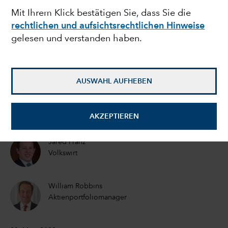
Mit Ihrem Klick bestätigen Sie, dass Sie die
Zusammenbruch der
rechtlichen und aufsichtsrechtlichen Hinweise
gelesen und verstanden haben.
SVB für Anleger
bedeutet
AUSWAHL AUFHEBEN
Pramod Atluri
Anleihenportfoliomanager
AKZEPTIEREN
Jared Franz
Volkswirt
William Robbins
Aktienportfoliomanager