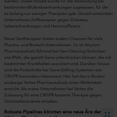
werden. Dieser Ansatz wurde für die Anwendung bei
bestimmten Blutkrebserkrankungen zugelassen, für die
es bislang nur weniger Therapien gab. Derzeit entwickeln
Unternehmen Zelltherapien gegen Diabetes,
Lebererkrankungen und Herzinsuffizienz.
Neue Gentherapien bieten zudem Chancen für viele
Pharma- und Biotech-Unternehmen. So ist Alnylam
Pharmaceuticals führend bei Gen-Silencing-Techniken
wie RNAi, die gezielt Gene unterdrücken können, die mit
bestimmten Krankheiten assoziiert sind. Darüber hinaus
sind die Fortschritte bei Gene-Editing-Systemen wie
CRISPR besonders interessant. Hier hat das in Boston
ansässige Vertex Pharmaceuticals einen Meilenstein
erreicht. Als erstes Unternehmen hat Vertex die
Zulassung für eine CRISPR-basierte Therapie gegen
Sichelzellenanämie erhalten.
Robuste Pipelines könnten eine neue Ära der
zoom_out_map