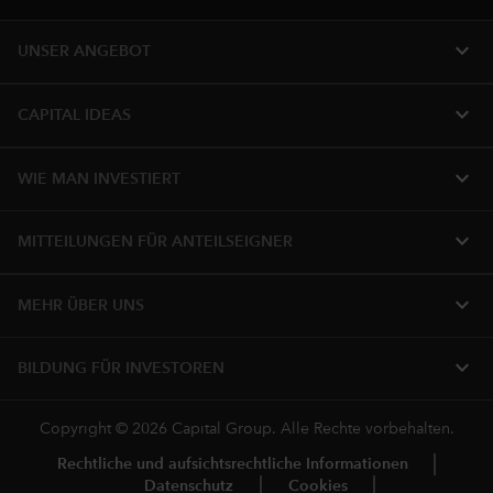
expand_more
UNSER ANGEBOT
expand_more
CAPITAL IDEAS
expand_more
WIE MAN INVESTIERT
expand_more
MITTEILUNGEN FÜR ANTEILSEIGNER
expand_more
MEHR ÜBER UNS
expand_more
BILDUNG FÜR INVESTOREN
Copyright © 2026 Capital Group. Alle Rechte vorbehalten.
Rechtliche und aufsichtsrechtliche Informationen
Datenschutz
Cookies