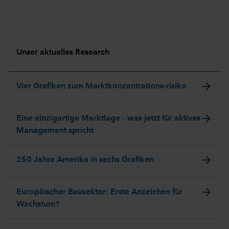
Unser aktuelles Research
arrow_forward
Vier Grafiken zum Marktkonzentrations-risiko
arrow_forward
Eine einzigartige Marktlage – was jetzt für aktives
Management spricht
arrow_forward
250 Jahre Amerika in sechs Grafiken
arrow_forward
Europäischer Bausektor: Erste Anzeichen für
Wachstum?