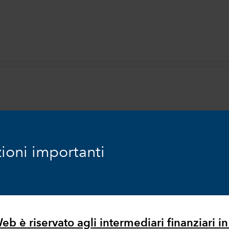
il nostro commento
ioni importanti
ercati dei capitali
b è riservato agli intermediari finanziari in 