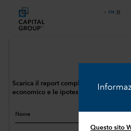
EN
IT
Scarica il report completo contenente 
Informaz
economico e le ipotesi dettagliate sui m
Nome
Questo sito We