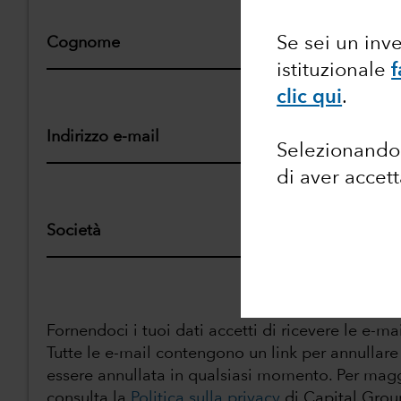
Se sei un inv
Cognome
istituzionale
f
clic qui
.
Indirizzo e-mail
Selezionando 
di aver accet
Società
Fornendoci i tuoi dati accetti di ricevere le e-m
Tutte le e-mail contengono un link per annullare 
essere annullata in qualsiasi momento. Per magg
consulta la
Politica sulla privacy
di Capital Grou