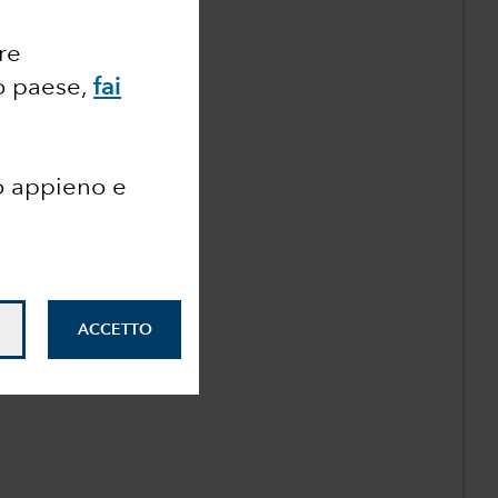
ore
ro paese,
fai
o appieno e
ACCETTO