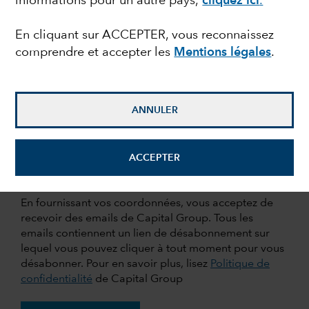
informations pour un autre pays,
cliquez ici
.
Nom de famille
En cliquant sur ACCEPTER, vous reconnaissez
comprendre et accepter les
Mentions légales
.
Adresse email
ANNULER
Entreprise
ACCEPTER
En fournissant vos coordonnées, vous acceptez de
recevoir des emails de Capital Group. Tous les
emails contiennent un lien de désabonnement sur
lequel vous pouvez cliquer à tout moment pour vous
désabonner. Pour en savoir plus, lisez
Politique de
confidentialité
de Capital Group