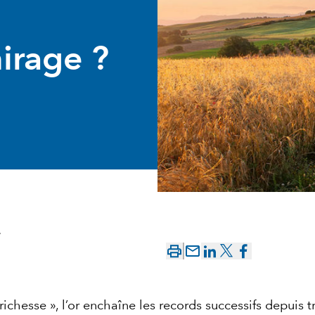
irage ?
e
mail_outline
ichesse », l’or enchaîne les records successifs depuis t