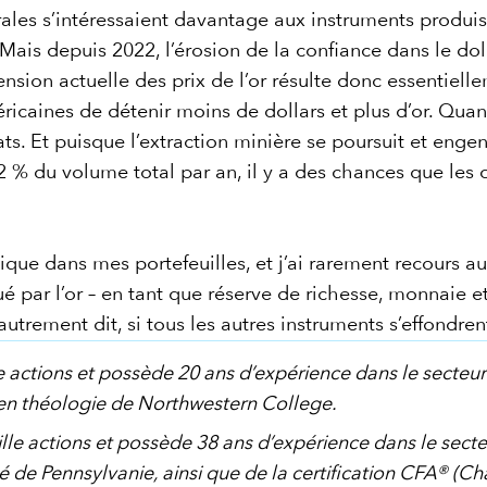
ales s’intéressaient davantage aux instruments produisan
ais depuis 2022, l’érosion de la confiance dans le dol
nsion actuelle des prix de l’or résulte donc essentielle
aines de détenir moins de dollars et plus d’or. Quand c
ats. Et puisque l’extraction minière se poursuit et engen
 % du volume total par an, il y a des chances que les co
sique dans mes portefeuilles, et j’ai rarement recours 
 par l’or – en tant que réserve de richesse, monnaie et 
trement dit, si tous les autres instruments s’effondrent,
e actions et possède 20 ans d’expérience dans le secteur d
 en théologie de Northwestern College.
le actions et possède 38 ans d’expérience dans le secteur
 de Pennsylvanie, ainsi que de la certification CFA® (Ch