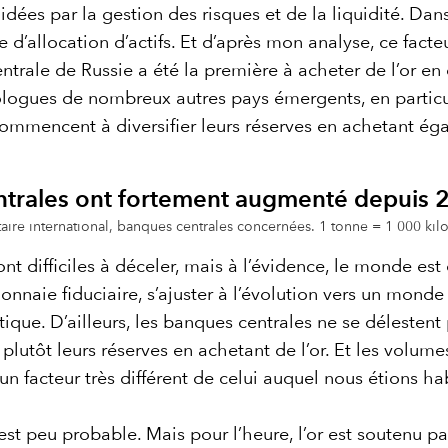
idées par la gestion des risques et de la liquidité. Dan
e d’allocation d’actifs. Et d’après mon analyse, ce fact
entrale de Russie a été la première à acheter de l’or e
ologues de nombreux autres pays émergents, en particul
mmencent à diversifier leurs réserves en achetant égal
entrales ont fortement augmenté depuis
ire international, banques centrales concernées. 1 tonne = 1 000 k
nt difficiles à déceler, mais à l’évidence, le monde est
onnaie fiduciaire, s’ajuster à l’évolution vers un monde
ique. D’ailleurs, les banques centrales ne se délestent
 plutôt leurs réserves en achetant de l’or. Et les volume
n facteur très différent de celui auquel nous étions ha
’est peu probable. Mais pour l’heure, l’or est soutenu p