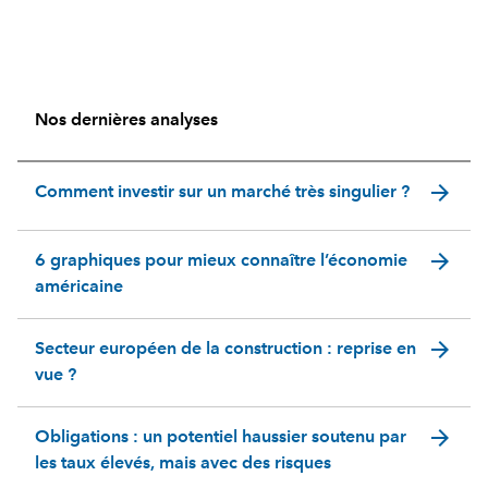
Nos dernières analyses
arrow_forward
Comment investir sur un marché très singulier ?
arrow_forward
6 graphiques pour mieux connaître l’économie
américaine
arrow_forward
Secteur européen de la construction : reprise en
vue ?
arrow_forward
Obligations : un potentiel haussier soutenu par
les taux élevés, mais avec des risques