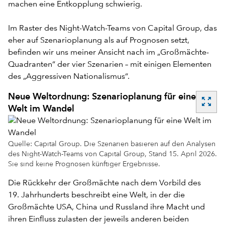
machen eine Entkopplung schwierig.
Im Raster des Night-Watch-Teams von Capital Group, das
eher auf Szenarioplanung als auf Prognosen setzt,
befinden wir uns meiner Ansicht nach im „Großmächte-
Quadranten“ der vier Szenarien – mit einigen Elementen
des „Aggressiven Nationalismus“.
Neue Weltordnung: Szenarioplanung für eine
zoom_out_map
Welt im Wandel
Quelle: Capital Group. Die Szenarien basieren auf den Analysen
des Night-Watch-Teams von Capital Group, Stand 15. April 2026.
Sie sind keine Prognosen künftiger Ergebnisse.
Die Rückkehr der Großmächte nach dem Vorbild des
19. Jahrhunderts beschreibt eine Welt, in der die
Großmächte USA, China und Russland ihre Macht und
ihren Einfluss zulasten der jeweils anderen beiden