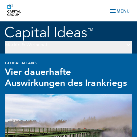
menu
MENU
keyboard_arrow_down
Märkte & Wirtschaft
GLOBAL AFFAIRS
Vier dauerhafte
Auswirkungen des Irankriegs