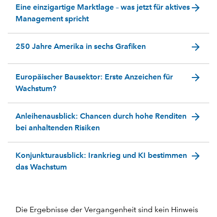
arrow_forward
Eine einzigartige Marktlage – was jetzt für aktives
Management spricht
arrow_forward
250 Jahre Amerika in sechs Grafiken
arrow_forward
Europäischer Bausektor: Erste Anzeichen für
Wachstum?
arrow_forward
Anleihenausblick: Chancen durch hohe Renditen
bei anhaltenden Risiken
arrow_forward
Konjunkturausblick: Irankrieg und KI bestimmen
das Wachstum
Die Ergebnisse der Vergangenheit sind kein Hinweis