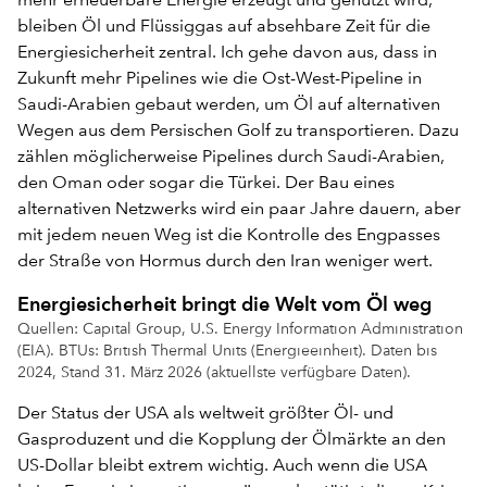
mehr erneuerbare Energie erzeugt und genutzt wird,
bleiben Öl und Flüssiggas auf absehbare Zeit für die
Energiesicherheit zentral. Ich gehe davon aus, dass in
Zukunft mehr Pipelines wie die Ost-West-Pipeline in
Saudi-Arabien gebaut werden, um Öl auf alternativen
Wegen aus dem Persischen Golf zu transportieren. Dazu
zählen möglicherweise Pipelines durch Saudi-Arabien,
den Oman oder sogar die Türkei. Der Bau eines
alternativen Netzwerks wird ein paar Jahre dauern, aber
mit jedem neuen Weg ist die Kontrolle des Engpasses
der Straße von Hormus durch den Iran weniger wert.
Energiesicherheit bringt die Welt vom Öl weg
Quellen: Capital Group, U.S. Energy Information Administration
(EIA). BTUs: British Thermal Units (Energieeinheit). Daten bis
2024, Stand 31. März 2026 (aktuellste verfügbare Daten).
Der Status der USA als weltweit größter Öl- und
Gasproduzent und die Kopplung der Ölmärkte an den
US-Dollar bleibt extrem wichtig. Auch wenn die USA