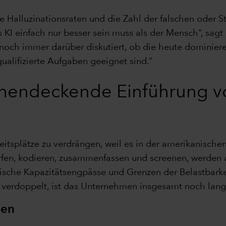
 Halluzinationsraten und die Zahl der falschen oder S
ss KI einfach nur besser sein muss als der Mensch“, sag
d noch immer darüber diskutiert, ob die heute dominier
alifizierte Aufgaben geeignet sind.“
ächendeckende Einführung v
beitsplätze zu verdrängen, weil es in der amerikanisch
werfen, kodieren, zusammenfassen und screenen, werde
sische Kapazitätsengpässe und Grenzen der Belastbark
s verdoppelt, ist das Unternehmen insgesamt noch lang
gen