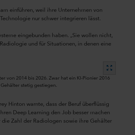
sam einführen, weil ihre Unternehmen von
echnologie nur schwer integrieren lässt.
ysteme eingebunden haben. „Sie wollen nicht,
Radiologie und für Situationen, in denen eine
zoom_out_map
rey Hinton warnte, dass der Beruf überflüssig
nf Jahren Deep Learning den Job besser machen
er die Zahl der Radiologen sowie ihre Gehälter