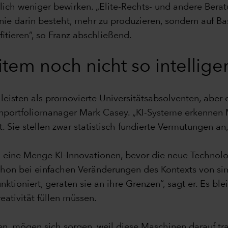
utlich weniger bewirken. „Elite-Rechts- und andere Ber
inie darin besteht, mehr zu produzieren, sondern auf B
fitieren“, so Franz abschließend.
item noch nicht so intellig
isten als promovierte Universitätsabsolventen, aber das
enportfoliomanager Mark Casey. „KI-Systeme erkennen 
st. Sie stellen zwar statistisch fundierte Vermutungen 
 eine Menge KI-Innovationen, bevor die neue Technol
Schon bei einfachen Veränderungen des Kontexts von si
ktioniert, geraten sie an ihre Grenzen“, sagt er. Es bl
ativität füllen müssen.
n, mögen sich sorgen, weil diese Maschinen darauf tra