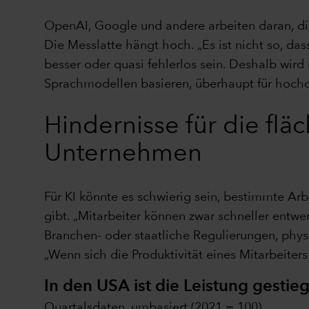
OpenAI, Google und andere arbeiten daran, die
Die Messlatte hängt hoch. „Es ist nicht so, da
besser oder quasi fehlerlos sein. Deshalb wir
Sprachmodellen basieren, überhaupt für hochqu
Hindernisse für die fl
Unternehmen
Für KI könnte es schwierig sein, bestimmte Ar
gibt. „Mitarbeiter können zwar schneller ent
Branchen- oder staatliche Regulierungen, phy
„Wenn sich die Produktivität eines Mitarbeiter
In den USA ist die Leistung gestie
Quartalsdaten, umbasiert (2021 = 100)