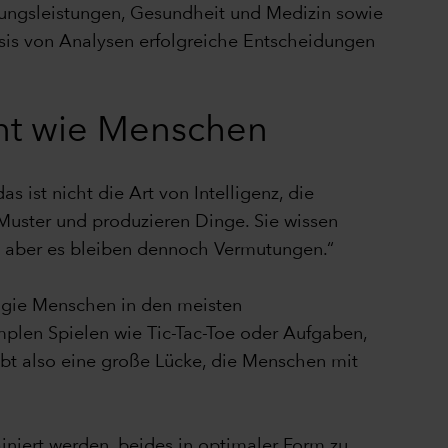
atungsleistungen, Gesundheit und Medizin sowie
asis von Analysen erfolgreiche Entscheidungen
ent wie Menschen
 ist nicht die Art von Intelligenz, die
Muster und produzieren Dinge. Sie wissen
an, aber es bleiben dennoch Vermutungen.“
ogie Menschen in den meisten
mplen Spielen wie Tic-Tac-Toe oder Aufgaben,
eibt also eine große Lücke, die Menschen mit
iniert werden, beides in optimaler Form zu