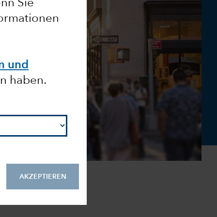
enn Sie
formationen
en und
n haben.
AKZEPTIEREN