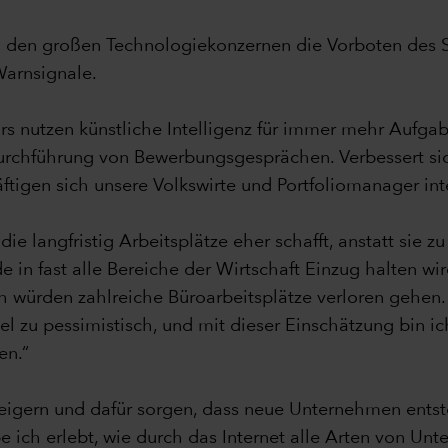
en großen Technologiekonzernen die Vorboten des Schi
Warnsignale.
 nutzen künstliche Intelligenz für immer mehr Aufga
Durchführung von Bewerbungsgesprächen. Verbessert si
tigen sich unsere Volkswirte und Portfoliomanager int
ie langfristig Arbeitsplätze eher schafft, anstatt sie zu 
in fast alle Bereiche der Wirtschaft Einzug halten wir
h würden zahlreiche Büroarbeitsplätze verloren gehen
el zu pessimistisch, und mit dieser Einschätzung bin ich
en.“
teigern und dafür sorgen, dass neue Unternehmen entste
ich erlebt, wie durch das Internet alle Arten von Unt