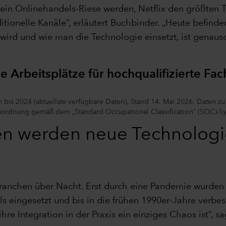
in Onlinehandels-Riese werden, Netflix den größten Te
tionelle Kanäle“, erläutert Buchbinder. „Heute befinden
ird und wie man die Technologie einsetzt, ist genaus
 Arbeitsplätze für hochqualifizierte Fac
en bis 2024 (aktuellste verfügbare Daten), Stand 14. Mai 2026. Daten 
uordnung gemäß dem „Standard Occupational Classification“ (SOC)-S
en werden neue Technologie
 Branchen über Nacht. Erst durch eine Pandemie wurde
 eingesetzt und bis in die frühen 1990er-Jahre verbess
e Integration in der Praxis ein einziges Chaos ist“, sa