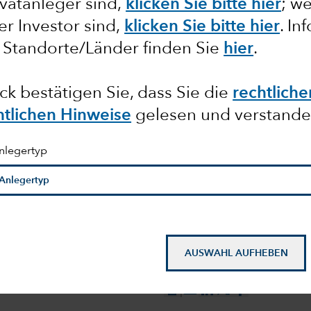
vatanleger sind,
klicken Sie bitte hier
; w
ler Investor sind,
klicken Sie bitte hier
. In
plätze
 Standorte/Länder finden Sie
hier
.
ndern nur
ck bestätigen Sie, dass Sie die
rechtlich
htlichen Hinweise
gelesen und verstande
nlegertyp
AUSWAHL AUFHEBEN
,
Steve Watson
und
Robert W. Lovelace
mail_outline