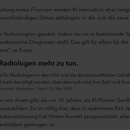
Rüstung sowie Finanzen werden KI vermutlich eher lang
unvollständigen Daten abhängen, in die sich die neue T
Technologien genutzt, indem sie sie in bestehende S
izinische Diagnosen stellt. Das gilt für allem für die 
nn“, so Franz.
Radiologen mehr zu tun.
ervices, Medscape. Stand 18. Mai 2026.
 von ihnen gibt als vor 10 Jahren, als KI-Pionier Geoff
 auszubilden. Es ist völlig klar, dass in spätestens fü
er Automatisierung hat Hinton korrekt prognostiziert, ab
nbildern gestiegen ist.