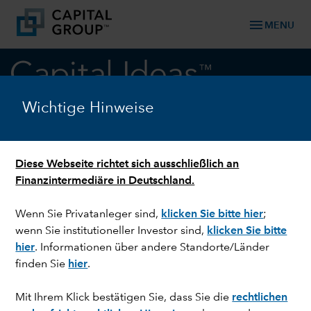
menu
MENU
keyboard_arrow_down
Aktien
Wichtige Hinweise
US-AKTIEN
Breiter, stabiler, beständiger:
Diese Webseite richtet sich ausschließlich an
Finanzintermediäre in Deutschland.
Der US-Markt ändert sich
Wenn Sie Privatanleger sind,
klicken Sie bitte hier
;
wenn Sie institutioneller Investor sind,
klicken Sie bitte
hier
. Informationen über andere Standorte/Länder
finden Sie
hier
.
Mit Ihrem Klick bestätigen Sie, dass Sie die
rechtlichen