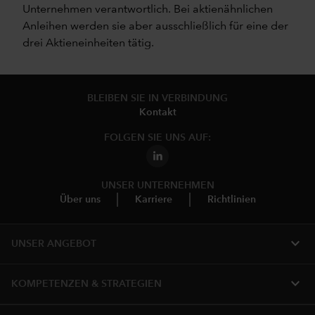
Unternehmen verantwortlich. Bei aktienähnlichen
Anleihen werden sie aber ausschließlich für eine der
drei Aktieneinheiten tätig.
BLEIBEN SIE IN VERBINDUNG
Kontakt
FOLGEN SIE UNS AUF:
UNSER UNTERNEHMEN
Über uns
Karriere
Richtlinien
expand_more
UNSER ANGEBOT
expand_more
KOMPETENZEN & STRATEGIEN