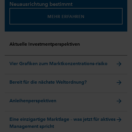
Neuausrichtung bestimmt
MEHR ERFAHREN
Aktuelle Investmentperspektiven
arrow_forward
Vier Grafiken zum Marktkonzentrations-risiko
arrow_forward
Bereit für die nächste Weltordnung?
arrow_forward
Anleihenperspektiven
arrow_forward
Eine einzigartige Marktlage – was jetzt für aktives
Management spricht