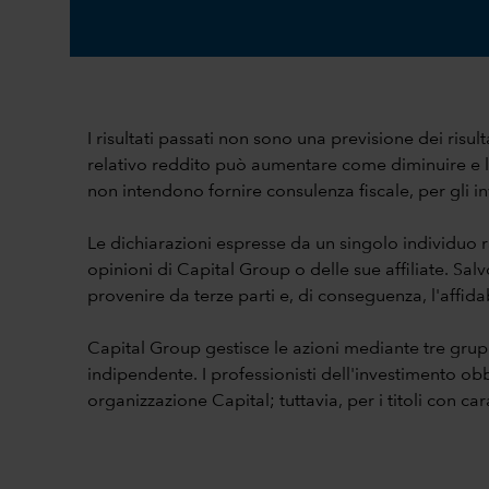
I risultati passati non sono una previsione dei risult
relativo reddito può aumentare come diminuire e l'i
non intendono fornire consulenza fiscale, per gli inv
Le dichiarazioni espresse da un singolo individuo
opinioni di Capital Group o delle sue affiliate. Sa
provenire da terze parti e, di conseguenza, l'affidab
Capital Group gestisce le azioni mediante tre gru
indipendente. I professionisti dell'investimento obbl
organizzazione Capital; tuttavia, per i titoli con c