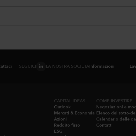
attaci
SEGUICI
LA NOSTRA SOCIETÀ
Informazioni
Lav
CAPITAL IDEAS
COME INVESTIRE
Outlook
Negoziazioni e mod
Mercati & Economia​
Elenco dei sotto-de
Azioni
Calendario delle da
Reddito fisso
Contatti
ESG