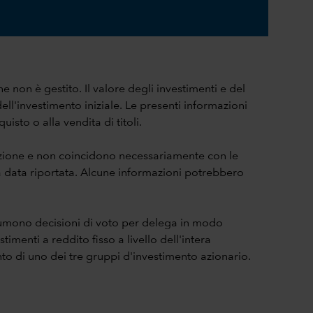
he non è gestito. Il valore degli investimenti e del
ll'investimento iniziale. Le presenti informazioni
isto o alla vendita di titoli.
cazione e non coincidono necessariamente con le
lla data riportata. Alcune informazioni potrebbero
ssumono decisioni di voto per delega in modo
imenti a reddito fisso a livello dell'intera
onto di uno dei tre gruppi d'investimento azionario.