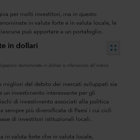
ca per molti investitori, ma in questo
nominate in valuta forte e in valuta locale, le
 ciascuna può apportare a un portafoglio.
 in dollari
zoom_out_map
igazioni denominate in dollari si riferiscono all'indice
no migliori del debito dei mercati sviluppati sia
e un investimento interessante per gli
ischi di investimento associati alla politica
sempre più diversificata di Paesi i cui cicli
e di investitori istituzionali locali.
 in valuta forte che in valuta locale,