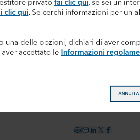
vestitore privato
fai clic qui
, se sei un int
n valuta
i clic qui
.
Se cerchi informazioni per un a
 valuta
ortunità
 una delle opzioni, dichiari di aver com
 aver accettato le
Informazioni regolame
verse
ANNULLA
mail_outline