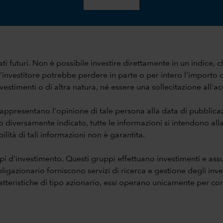
ati futuri. Non è possibile investire direttamente in un indice, c
nvestitore potrebbe perdere in parte o per intero l'importo de
estimenti o di altra natura, né essere una sollecitazione all'acqu
 rappresentano l'opinione di tale persona alla data di pubbli
lvo diversamente indicato, tutte le informazioni si intendono a
ilità di tali informazioni non è garantita.
ppi d'investimento. Questi gruppi effettuano investimenti e a
igazionario forniscono servizi di ricerca e gestione degli invest
aratteristiche di tipo azionario, essi operano unicamente per c