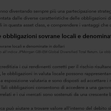
nno diventando sempre più una partecipazione strategi
ata dalle diverse caratteristiche delle obbligazioni de
li in questa asset class, e comprendere i vantaggi che
obbligazioni sovrane locali e denominate
ono all'indice JPMorgan GBI-EM Global Diversified Total Return. Le obbl
creditizia i cui rendimenti corretti per il rischio risulta
, le obbligazioni in valuta locale possono rappresentar
ia esposizione valutaria e sono disposti ad accettare i r
o. Tali obbligazioni consentono di accedere a una gamma 
relati e i cui mercati sono sostenuti da una crescente bas
 può aiutare a trovare valore all'interno del debito sia