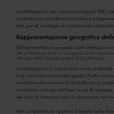
Le obbligazioni dei mercati emergenti (ME) sta
contesto una considerazione chiave è rappresent
due grandi tipologie di investimento disponibi
Rappresentazione geografica delle 
Dati al 29 febbraio 2024. Le obbligazioni locali si riferisc
JPMorgan EMBI Global Diversified. Fonte: JPMorgan
Le obbligazioni in valuta forte sono un'attività 
high yield che investment grade. D'altro canto
investitori che cercano di diversificare la propr
monetaria e fiscale nei Paesi in via di svilupp
dei tassi di interesse sono in gran parte non cor
Nel complesso, un approccio basato sulla ricerca