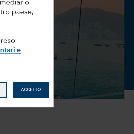
ermediario
ltro paese,
preso
ntari e
ACCETTO