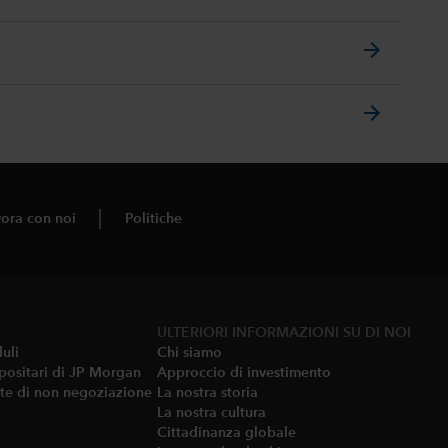
arrow_forward
arrow_forward
ora con noi
Politiche
ULTERIORI INFORMAZIONI SU DI NOI
uli
Chi siamo
positari di JP Morgan
Approccio di investimento
te di non negoziazione​
La nostra storia
La nostra cultura
Cittadinanza globale