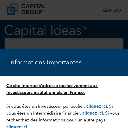
menu
MENU
keyboard_arrow_down
Actions
ÉCHANGES COMMERCIAUX
Informations importantes
Marché actions américain 2.0
: encore plus fort
Ce site Internet s’adresse exclusivement aux
Investisseurs institutionnels en France.
Si vous êtes un Investisseur particulier,
cliquez ici
.
Si
vous êtes un Intermédiaire financier,
cliquez ici
.
Si vous
recherchez des informations pour un autre pays,
cliquez ici
.