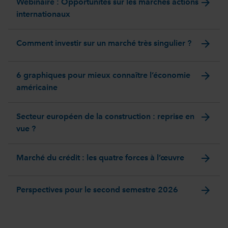
arrow_forward
Webinaire : Opportunités sur les marchés actions
internationaux
arrow_forward
Comment investir sur un marché très singulier ?
arrow_forward
6 graphiques pour mieux connaître l’économie
américaine
arrow_forward
Secteur européen de la construction : reprise en
vue ?
arrow_forward
Marché du crédit : les quatre forces à l’œuvre
arrow_forward
Perspectives pour le second semestre 2026