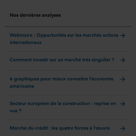
Nos dernières analyses
arrow_forward
Webinaire : Opportunités sur les marchés actions
internationaux
arrow_forward
Comment investir sur un marché très singulier ?
arrow_forward
6 graphiques pour mieux connaître l’économie
américaine
arrow_forward
Secteur européen de la construction : reprise en
vue ?
arrow_forward
Marché du crédit : les quatre forces à l’œuvre