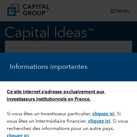
menu
MENU
keyboard_arrow_down
Marchés et économie
RELATIONS INTERNATIONALES
Informations importantes
La volatilité, une
opportunité ?
Ce site Internet s’adresse exclusivement aux
Investisseurs institutionnels en France.
Si vous êtes un Investisseur particulier,
cliquez ici
.
Si
vous êtes un Intermédiaire financier,
cliquez ici
.
Si vous
recherchez des informations pour un autre pays,
cliquez ici
.