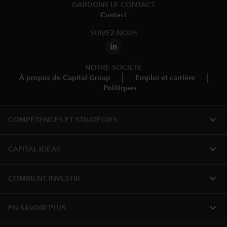
GARDONS LE CONTACT
Contact
SUIVEZ-NOUS
NOTRE SOCIÉTÉ
À propos de Capital Group
Emploi et carrière
Politiques
expand_more
COMPÉTENCES ET STRATÉGIES
expand_more
CAPITAL IDEAS
expand_more
COMMENT INVESTIR
expand_more
EN SAVOIR PLUS