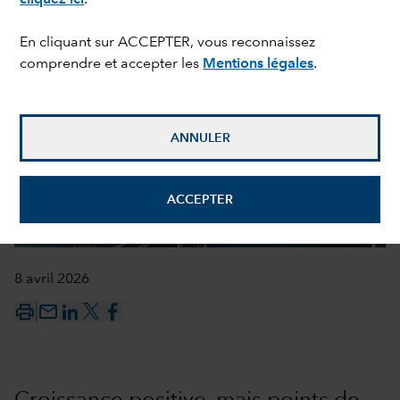
En cliquant sur ACCEPTER, vous reconnaissez
comprendre et accepter les
Mentions légales
.
ANNULER
ACCEPTER
8 avril 2026
mail_outline