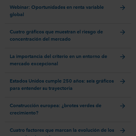
arrow_forward
Webinar: Oportunidades en renta variable
global
arrow_forward
Cuatro gráficos que muestran el riesgo de
concentración del mercado
arrow_forward
La importancia del criterio en un entorno de
mercado excepcional
arrow_forward
Estados Unidos cumple 250 años: seis gráficos
para entender su trayectoria
arrow_forward
Construcción europea: ¿brotes verdes de
crecimiento?
arrow_forward
Cuatro factores que marcan la evolución de los