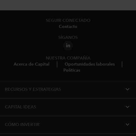
SEGUIR CONECTADO
Contacto
SÍGANOS
NUESTRA COMPAÑÍA
Acerca de Capital
Oportunidades laborales
Políticas
expand_more
RECURSOS Y ESTRATEGIAS
expand_more
CAPITAL IDEAS
expand_more
CÓMO INVERTIR