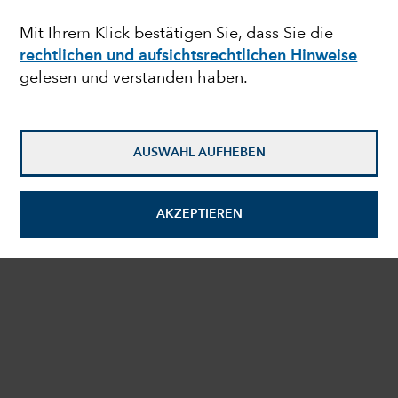
Mit Ihrem Klick bestätigen Sie, dass Sie die
expand_more
WIE MAN INVESTIERT
rechtlichen und aufsichtsrechtlichen Hinweise
gelesen und verstanden haben.
expand_more
MEHR ÜBER UNS
Copyright © 2026 Capital Group. Alle Rechte vorbehalten.
AUSWAHL AUFHEBEN
Rechtliche und aufsichtsrechtliche Informationen
Datenschutz
Cookies
Investorenrechte im Überblick
Impressum
AKZEPTIEREN