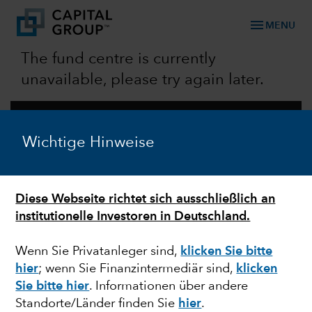
menu
MENU
The fund centre is currently
unavailable, please try again later.
BLEIBEN SIE IN VERBINDUNG
Kontakt
Wichtige Hinweise
FOLGEN SIE UNS
Diese Webseite richtet sich ausschließlich an
UNSER UNTERNEHMEN
institutionelle Investoren in Deutschland.
Über uns
Karriere
Richtlinien
Wenn Sie Privatanleger sind,
klicken Sie bitte
expand_more
hier
; wenn Sie Finanzintermediär sind,
klicken
KOMPETENZEN & STRATEGIEN
Sie bitte hier
. Informationen über andere
Standorte/Länder finden Sie
hier
.
expand_more
CAPITAL IDEAS