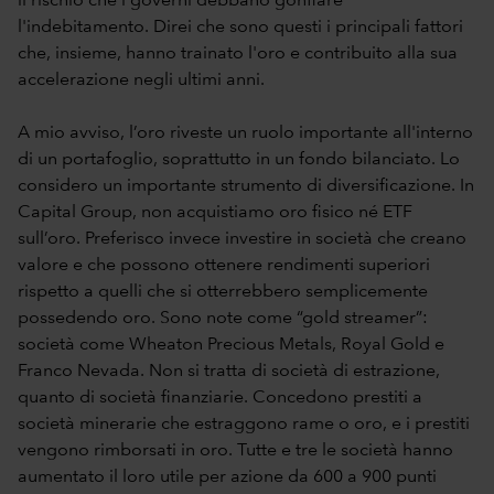
il rischio che i governi debbano gonfiare
l'indebitamento. Direi che sono questi i principali fattori
che, insieme, hanno trainato l'oro e contribuito alla sua
accelerazione negli ultimi anni.
A mio avviso, l’oro riveste un ruolo importante all'interno
di un portafoglio, soprattutto in un fondo bilanciato. Lo
considero un importante strumento di diversificazione. In
Capital Group, non acquistiamo oro fisico né ETF
sull’oro. Preferisco invece investire in società che creano
valore e che possono ottenere rendimenti superiori
rispetto a quelli che si otterrebbero semplicemente
possedendo oro. Sono note come “gold streamer”:
società come Wheaton Precious Metals, Royal Gold e
Franco Nevada. Non si tratta di società di estrazione,
quanto di società finanziarie. Concedono prestiti a
società minerarie che estraggono rame o oro, e i prestiti
vengono rimborsati in oro. Tutte e tre le società hanno
aumentato il loro utile per azione da 600 a 900 punti