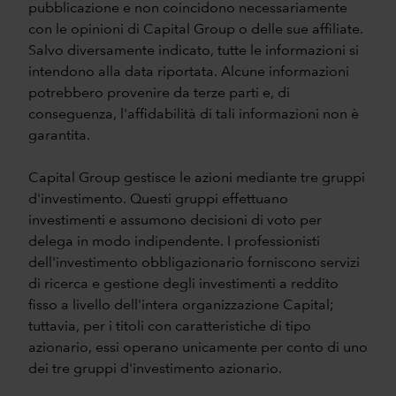
pubblicazione e non coincidono necessariamente
con le opinioni di Capital Group o delle sue affiliate.
Salvo diversamente indicato, tutte le informazioni si
intendono alla data riportata. Alcune informazioni
potrebbero provenire da terze parti e, di
conseguenza, l'affidabilità di tali informazioni non è
garantita.
Capital Group gestisce le azioni mediante tre gruppi
d'investimento. Questi gruppi effettuano
investimenti e assumono decisioni di voto per
delega in modo indipendente. I professionisti
dell'investimento obbligazionario forniscono servizi
di ricerca e gestione degli investimenti a reddito
fisso a livello dell'intera organizzazione Capital;
tuttavia, per i titoli con caratteristiche di tipo
azionario, essi operano unicamente per conto di uno
dei tre gruppi d'investimento azionario.