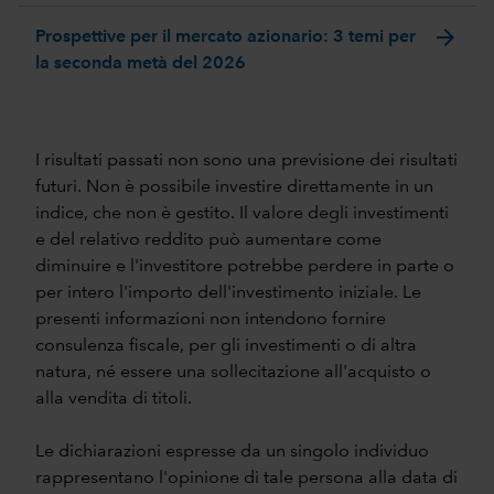
arrow_forward
Prospettive per il mercato azionario: 3 temi per
la seconda metà del 2026
I risultati passati non sono una previsione dei risultati
futuri. Non è possibile investire direttamente in un
indice, che non è gestito. Il valore degli investimenti
e del relativo reddito può aumentare come
diminuire e l'investitore potrebbe perdere in parte o
per intero l'importo dell'investimento iniziale. Le
presenti informazioni non intendono fornire
consulenza fiscale, per gli investimenti o di altra
natura, né essere una sollecitazione all'acquisto o
alla vendita di titoli.
Le dichiarazioni espresse da un singolo individuo
rappresentano l'opinione di tale persona alla data di