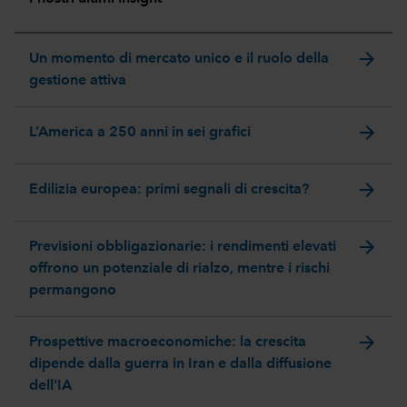
arrow_forward
Un momento di mercato unico e il ruolo della
gestione attiva
arrow_forward
L’America a 250 anni in sei grafici
arrow_forward
Edilizia europea: primi segnali di crescita?
arrow_forward
Previsioni obbligazionarie: i rendimenti elevati
offrono un potenziale di rialzo, mentre i rischi
permangono
arrow_forward
Prospettive macroeconomiche: la crescita
dipende dalla guerra in Iran e dalla diffusione
dell’IA