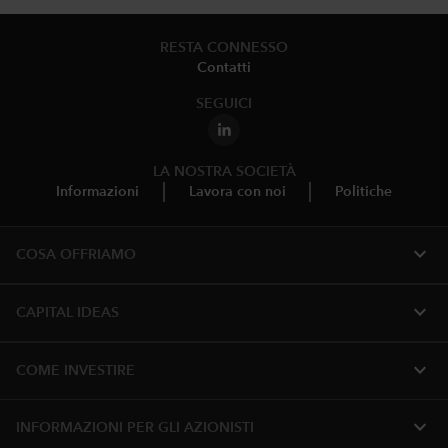
RESTA CONNESSO
Contatti
SEGUICI
LA NOSTRA SOCIETÀ
Informazioni
Lavora con noi
Politiche
expand_more
COSA OFFRIAMO
expand_more
CAPITAL IDEAS
expand_more
COME INVESTIRE
expand_more
INFORMAZIONI PER GLI AZIONISTI