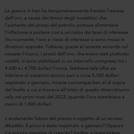
La guerra in Iran ha temporaneamente frenato l'ascesa
dell'oro, a causa dei timori degli investitori che
l'aumento dei prezzi del petrolio potesse alimentare
l'inflazione e portare così a un rialzo dei tassi di interesse.
Storicamente, l'oro e i tassi di interesse si sono mossi in
direzioni opposte. Tuttavia, grazie al recente accordo sul
cessate il fuoco, i prezzi dell'oro, che erano stati piuttosto
volatili, si sono stabilizzati in un intervallo compreso tra i
4.600 e i 4.700 dollari l'oncia. Sebbene tale cifra sia
inferiore al massimo storico pari a circa 5.300 dollari
registrato a gennaio, rimane comunque ben al di sopra
del livello a cui si trovava all’inizio di questo straordinario
rally nei primi mesi del 2022, quando l’oro scambiava a
meno di 1.800 dollari.
L'andamento futuro del prezzo è oggetto di un acceso
dibattito. Il picco è stato registrato a gennaio? Oppure
c'è ancora margine di crescita? Inoltre, a prescindere