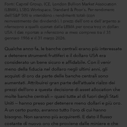
Fonti: Capital Group, ICE, London Bullion Market Association
(LBMA), LSEG Workspace, Standard & Poor's. Per rendimenti
dell'S&P 500 si intendono i rendimenti totali (con
reinvestimento dei dividendi). I prezzi dell'oro e dell'argento si
riferiscono a quelli quotati dalla LBMA per oncia troy in dollari
USA. I dati riportati si riferiscono ai mesi compresi tra il 31
gennaio 1986 e il 31 marzo 2026.
Qualche anno fa, le banche centrali erano più interessate
a detenere strumenti fruttiferi e il dollaro USA era
considerato un bene sicuro e affidabile. Con il venir
meno della fiducia nel dollaro negli ultimi anni, gli
acquisti di oro da parte delle banche centrali sono
aumentati. Attribuirei gran parte dell’attuale rialzo dei
prezzi dell’oro a questa decisione di asset allocation che
molte banche centrali — quasi tutte al di fuori degli Stati
Uniti — hanno preso per detenere meno dollari e più oro.
A un certo punto, avranno tutto l'oro di cui hanno
bisogno. Non saranno più acquirenti. E dato il flusso
costante di nuovo oro che proviene dalle miniere e che