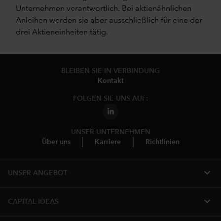
Unternehmen verantwortlich. Bei aktienähnlichen
Anleihen werden sie aber ausschließlich für eine der
drei Aktieneinheiten tätig.
BLEIBEN SIE IN VERBINDUNG
Kontakt
FOLGEN SIE UNS AUF:
UNSER UNTERNEHMEN
Über uns
Karriere
Richtlinien
expand_more
UNSER ANGEBOT
expand_more
CAPITAL IDEAS