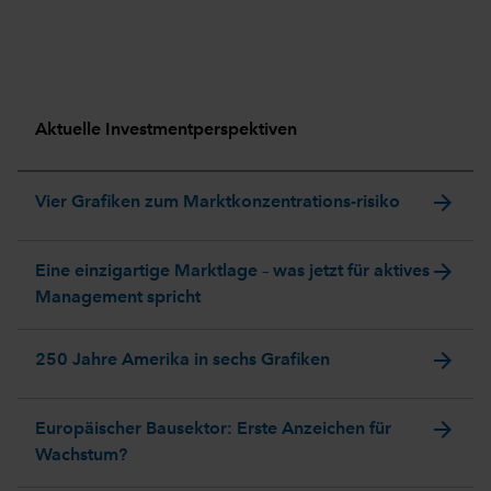
Aktuelle Investmentperspektiven
arrow_forward
Vier Grafiken zum Marktkonzentrations-risiko
arrow_forward
Eine einzigartige Marktlage – was jetzt für aktives
Management spricht
arrow_forward
250 Jahre Amerika in sechs Grafiken
arrow_forward
Europäischer Bausektor: Erste Anzeichen für
Wachstum?