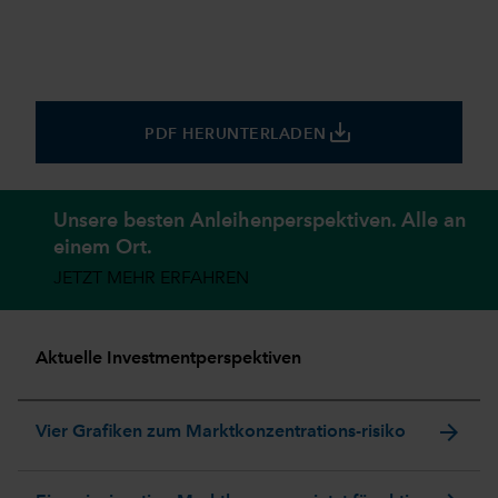
save_alt
PDF HERUNTERLADEN
Unsere besten Anleihenperspektiven. Alle an
einem Ort.
JETZT MEHR ERFAHREN
Aktuelle Investmentperspektiven
arrow_forward
Vier Grafiken zum Marktkonzentrations-risiko