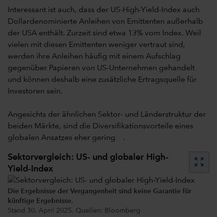
Interessant ist auch, dass der US-High-Yield-Index auch
Dollardenominierte Anleihen von Emittenten außerhalb
der USA enthält. Zurzeit sind etwa 13% vom Index. Weil
vielen mit diesen Emittenten weniger vertraut sind,
werden ihre Anleihen häufig mit einem Aufschlag
gegenüber Papieren von US-Unternehmen gehandelt
und können deshalb eine zusätzliche Ertragsquelle für
Investoren sein.
Angesichts der ähnlichen Sektor- und Länderstruktur der
beiden Märkte, sind die Diversifikationsvorteile eines
globalen Ansatzes eher gering .
Sektorvergleich: US- und globaler High-
zoom_out_map
Yield-Index
Die Ergebnisse der Vergangenheit sind keine Garantie für
künftige Ergebnisse.
Stand 30. April 2025. Quellen: Bloomberg