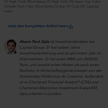
US High Yield: Bloomberg US High Yield 2% Issuer Cap Index;
Globale High Yield: Bloomberg Global HY Corp 2% Capped
Index.
save_alt
Jetzt den kompletten Artikel lesen
Alvaro Peró Gala
ist Investmentdirektor bei
Capital Group. Er hat sieben Jahre
Investmenterfahrung und ist seit einem Jahr im
Unternehmen. Er hat einen MBA von INSEAD,
Paris, und sowohl einen Master als auch einen
Bachelor in Wirtschaftsingenieurwesen von der
Universidad Politécnica de Cataluña. Außerdem
ist er Chartered Financial Analyst® (CFA) und
Chartered Alternative Investment AnalystSM.
Gala arbeitet in London.