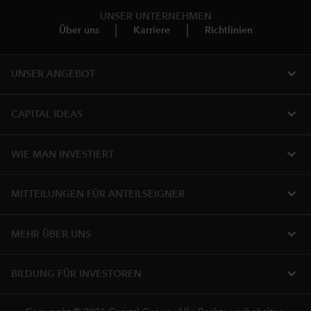
UNSER UNTERNEHMEN
Über uns
Karriere
Richtlinien
expand_more
UNSER ANGEBOT
expand_more
CAPITAL IDEAS
expand_more
WIE MAN INVESTIERT
expand_more
MITTEILUNGEN FÜR ANTEILSEIGNER
expand_more
MEHR ÜBER UNS
expand_more
BILDUNG FÜR INVESTOREN