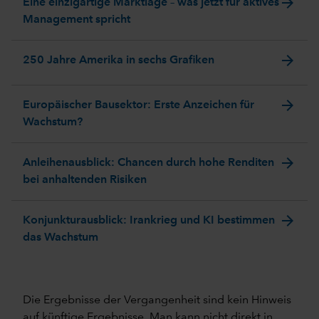
arrow_forward
Eine einzigartige Marktlage – was jetzt für aktives
Management spricht
arrow_forward
250 Jahre Amerika in sechs Grafiken
arrow_forward
Europäischer Bausektor: Erste Anzeichen für
Wachstum?
arrow_forward
Anleihenausblick: Chancen durch hohe Renditen
bei anhaltenden Risiken
arrow_forward
Konjunkturausblick: Irankrieg und KI bestimmen
das Wachstum
Die Ergebnisse der Vergangenheit sind kein Hinweis
auf künftige Ergebnisse. Man kann nicht direkt in