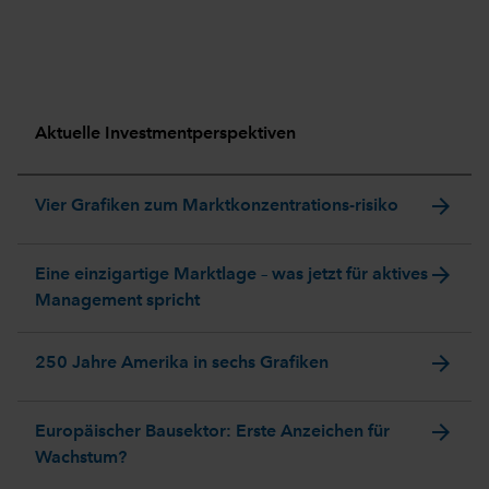
Aktuelle Investmentperspektiven
arrow_forward
Vier Grafiken zum Marktkonzentrations-risiko
arrow_forward
Eine einzigartige Marktlage – was jetzt für aktives
Management spricht
arrow_forward
250 Jahre Amerika in sechs Grafiken
arrow_forward
Europäischer Bausektor: Erste Anzeichen für
Wachstum?