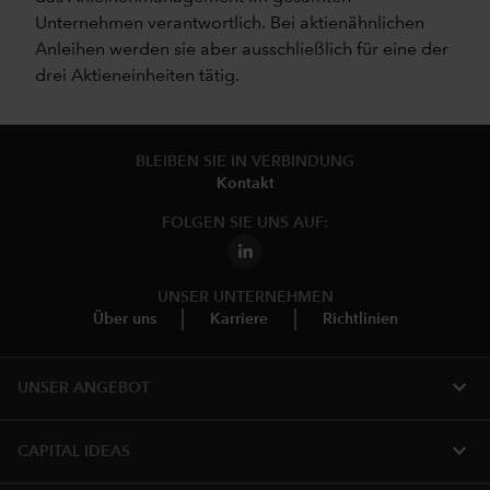
Unternehmen verantwortlich. Bei aktienähnlichen
Anleihen werden sie aber ausschließlich für eine der
drei Aktieneinheiten tätig.
BLEIBEN SIE IN VERBINDUNG
Kontakt
FOLGEN SIE UNS AUF:
UNSER UNTERNEHMEN
Über uns
Karriere
Richtlinien
expand_more
UNSER ANGEBOT
expand_more
CAPITAL IDEAS