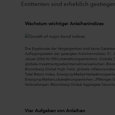
Emittenten sind erheblich gestiege
Wachstum wichtiger Anleihenindizes
Die Ergebnisse der Vergangenheit sind keine Garantie
Auflegungsdaten der gezeigten Anleihenindizes: 31. J
Januar 2006 für EM-Lokalwährungsanleihen). Globale 
globale InvestmentgradeUnternehmensanleihen: Bloom
Bloomberg Global High Yield, globale inflationsindexi
Total Return Index, Emerging-Market-Hartwährungsanle
Emerging-Market-Lokalwährungsanleihen: JPMorgan GBI
Verbriefungen: Bloomberg Global Aggregate Securit
Vier Aufgaben von Anleihen