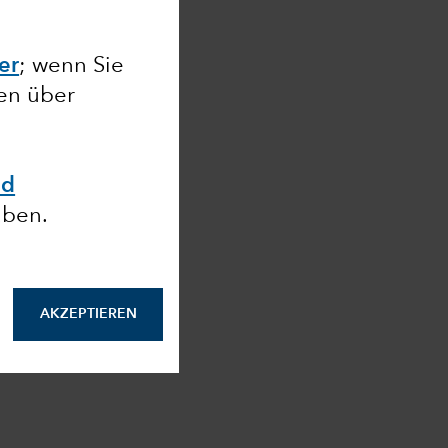
ier
; wenn Sie
nen über
nd
aben.
AKZEPTIEREN