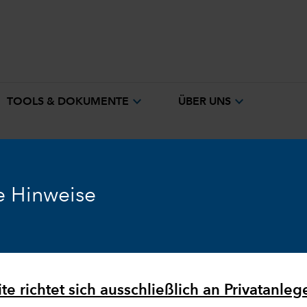
expand_more
expand_more
TOOLS & DOKUMENTE
ÜBER UNS
e Hinweise
Ausblick
Märkte & Wirtschaft
e richtet sich ausschließlich an Privatanlege