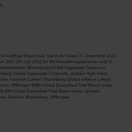
n.
 für künftige Ergebnisse. Stand der Daten 31. Dezember 2021.
uli 2001 (31. Juli 2002 für EM-Hartwährungsanleihen und 31.
Staatsanleihen: Bloomberg Global Aggregate Treasuries,
berg Global Aggregate Corporate, globale High Yield:
erte Anleihen (Linker): Bloomberg Global Inflation Linked
ihen: JPMorgan EMBI Global Diversified Total Return Index,
-EM Global Diversified Total Return Index, globale
ized. Quellen: Bloomberg, JPMorgan