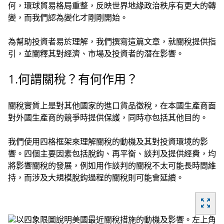
何，環球貿易格局重整，反映世界地緣政治秩序有更大的轉
變，而我們認為變化才剛剛開始。
為幫助投資者易於理解，我們撰寫這篇文章，就關稅提供指
引，並闡釋其對經濟、市場及投資者的潛在影響。
1.何謂關稅？有何作用？
關稅實質上是對其他國家的進口貨品徵稅，在本國生產商面
對外國生產商的競爭時提供保護，同時亦包括其他目的。
我們使用四格框架來理解關稅的動機及其對投資環境的影
響。四個主要因素包括脫鈎、再平衡、談判及提供經費，均
將影響關稅的發展，例如用作談判的關稅不太可能長時間維
持，而涉及大規模脫鈎過程的關稅則可能會延續。
zoom_out_map