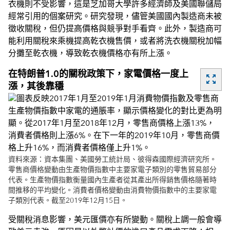
衣機則不受影響，這是芝加哥大學許多經濟師及美國聯儲局
經常引用的個案研究。研究發現，儘管美國國內製造商未被
徵收關稅，但仍提高價格與競爭對手看齊。此外，製造商可
能利用關稅來乘機提高乾衣機售價，或者將洗衣機關稅加幅
分攤至乾衣機，導致乾衣機價格亦有所上漲。
在特朗普1.0的關稅政策下，家電價格一度上
zoom_out_map
漲，其後靠穩
資料來源：資本集團、美國勞工統計局、彼得森國際經濟研究所。
零售商價格變動由生產物價指數中主要家電子類別的零售貿易部分
代表。生產物價指數衡量國內生產者從其產出所得銷售價格隨著時
間推移的平均變化。消費者價格變動由消費物價指數中的主要家電
子類別代表。截至2019年12月15日。
受關稅消息影響，美元匯價亦有所變動。關稅上調一般會導