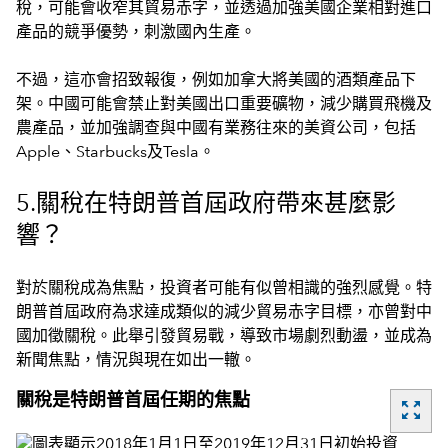
稅，可能會收窄其貿易赤字，並透過加強美國企業相對進口
產品的競爭優勢，刺激國內生產。
不過，這亦會招致報復，例如加拿大將美國的酒類產品下
架。中國可能會禁止對美國出口重要礦物，減少購買飛機及
農產品，並加強調查與中國有業務往來的美資公司，包括
Apple、Starbucks及Tesla。
5.關稅在特朗普首屆政府帶來甚麼影
響？
對於關稅成為焦點，投資者可能有似曾相識的強烈感覺。特
朗普首屆政府為求達成類似的減少貿易赤字目標，亦曾對中
國加徵關稅。此舉引發貿易戰，導致市場劇烈動盪，並成為
新聞焦點，情況與現在如出一轍。
關稅是特朗普首屆任期的焦點
zoom_out_map