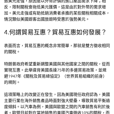
致美元走強，原因是以外幣計價的進口產品需求下降；相
反，限制關稅會拖低美元匯價，這是由於對外幣的需求增
加。美元走強或有助抵銷消費者承擔的某些關稅相關成本，
情況類似美國遊客出國旅遊時受惠於強勢美元。
4.何謂貿易互惠？貿易互惠如何發展？
表面而言，貿易互惠的概念非常簡單，那就是雙方徵收相同
的關稅。
特朗普政府希望重新調整美國與其他國家之間的關稅，從而
實現互惠。此舉違背美國長達75年的多邊貿易政策，並規
避1947年《關稅及貿易總協定》（世界貿易組織的前身）
的規則。
這項策略上的改變正在發生，因為美國現任政府認為，美國
主要行業在海外銷售產品時面對強大壁壘，導致貿易平衡過
度傾斜。以汽車為例，美國與歐盟之間的汽車銷售有利於後
者。歐盟目前對在當地銷售的美國汽車徵收10%的關稅，而