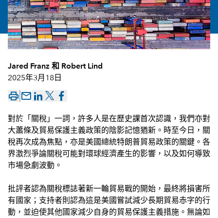
Jared Franz
和
Robert Lind
2025年3月18日
mail_outline
對於「關稅」一詞，許多人是在歷史課首次認識，我們亦對
大蕭條及貿易保護主義政策的陰影記憶猶新。時至今日，關
稅再次成為焦點，亦是美國總統特朗普貿易政策的關鍵。各
界激烈爭論關稅可能對環球經濟產生的影響，以及如何導致
市場急劇波動。
批評者認為關稅標誌著新一輪貿易戰的開始，最終將損害所
有國家；支持者則認為這是美國嘗試減少長期貿易赤字的行
動，並迫使其他國家減少自身的貿易保護主義措施。無論如