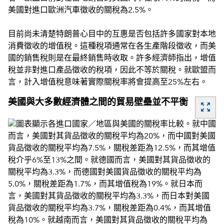
美國對進口歐洲汽車徵收的關稅為2.5%。
目前尚未清楚特朗普心目中的互惠是否包括許多國家對本地
消費徵收的增值稅。這種稅項通常在各生產階段徵收，而美
國的銷售稅則是在最終銷售時收取。許多經濟師指出，增值
稅並非對進口產品徵收的稅項，因此不等於關稅。就歐盟而
言，計入增值稅意味著實際關稅率將會提高至25%左右。
美國與大多數經濟體之間的貿易壁壘並不平衡
zoom_out_map