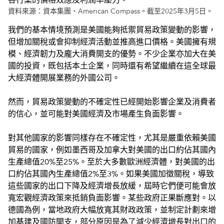
資料來源：資本集團、American Compass。截至2025年3月5日。
我們的基本情境預測是美國能夠抵禦貿易政策變動的影響，
但增加關稅或會抑制經濟活動並推高進口價格。美國擁有規
模、經濟韌力及龐大消費開支的優勢。不少企業亦加大在美
國的投資，既包括本土企業，同時還有希望繼續在這全球最
大經濟體開展業務的外國公司。
然而，貿易政策變動的不確定性已經開始影響企業及消費者
的信心，並可能對美國經濟及市場產生負面影響。
對其他國家的影響同樣存在不確定性，尤其是嚴重依賴美國
貿易的國家，例如墨西哥及加拿大對美國的出口約佔其國內
生產總值20%至25%。至於大多數歐洲經濟體，對美國的出
口約佔其國內生產總值2%至3%。如果美國加徵關稅，導致
這些國家的出口下降及經濟增長放緩，屆時它們便可能會放
寬宏觀經濟政策來抵銷負面影響。某些政府正果斷應對。以
德國為例，當地政府大幅放寬其財政政策，並制定計劃來增
加基建及國防開支，部分原因是為了減少經濟增長對出口的