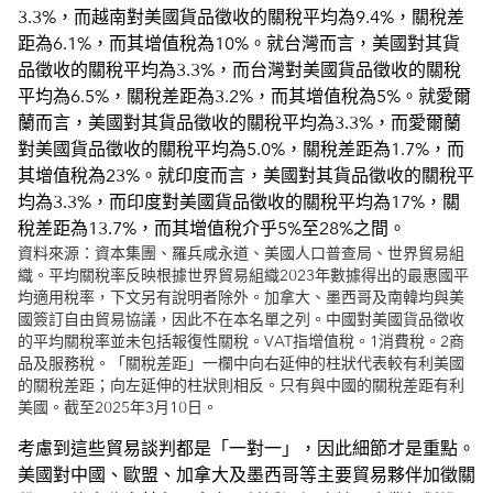
資料來源：資本集團、羅兵咸永道、美國人口普查局、世界貿易組
織。平均關稅率反映根據世界貿易組織2023年數據得出的最惠國平
均適用稅率，下文另有說明者除外。加拿大、墨西哥及南韓均與美
國簽訂自由貿易協議，因此不在本名單之列。中國對美國貨品徵收
的平均關稅率並未包括報復性關稅。VAT指增值稅。1消費稅。2商
品及服務稅。「關稅差距」一欄中向右延伸的柱狀代表較有利美國
的關稅差距；向左延伸的柱狀則相反。只有與中國的關稅差距有利
美國。截至2025年3月10日。
考慮到這些貿易談判都是「一對一」，因此細節才是重點。
美國對中國、歐盟、加拿大及墨西哥等主要貿易夥伴加徵關